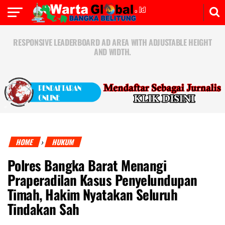
RESPONSIVE LEADERBOARD AD AREA WITH ADJUSTABLE HEIGHT
AND WIDTH.
HOME
HUKUM
›
Polres Bangka Barat Menangi
Praperadilan Kasus Penyelundupan
Timah, Hakim Nyatakan Seluruh
Tindakan Sah