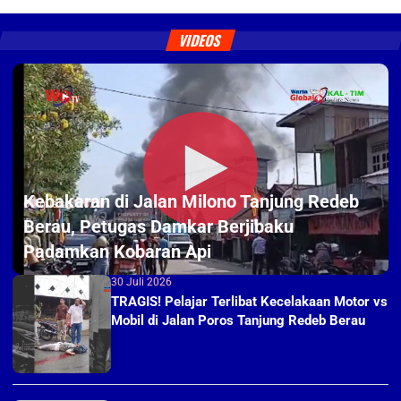
VIDEOS
Kebakaran di Jalan Milono Tanjung Redeb
6 Agustus 2026
Berau, Petugas Damkar Berjibaku
Padamkan Kobaran Api
30 Juli 2026
TRAGIS! Pelajar Terlibat Kecelakaan Motor vs
Mobil di Jalan Poros Tanjung Redeb Berau