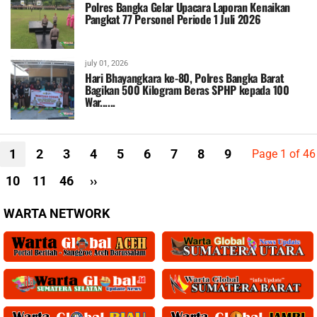
Polres Bangka Gelar Upacara Laporan Kenaikan
Pangkat 77 Personel Periode 1 Juli 2026
july 01, 2026
Hari Bhayangkara ke-80, Polres Bangka Barat
Bagikan 500 Kilogram Beras SPHP kepada 100
War......
1
2
3
4
5
6
7
8
9
Page 1 of 46
10
11
46
››
WARTA NETWORK