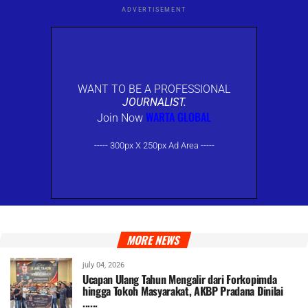
ADVERTISEMENT
WANT TO BE A PROFESSIONAL
JOURNALIST.
WARTA GLOBAL
Join Now
----- 300px X 250px Ad Area -----
MORE NEWS
july 04, 2026
Ucapan Ulang Tahun Mengalir dari Forkopimda
hingga Tokoh Masyarakat, AKBP Pradana Dinilai
......