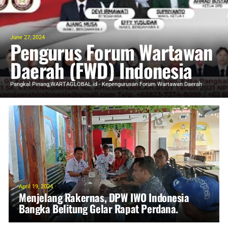
June 27, 2024
Pengurus Forum Wartawan
Daerah (FWD) Indonesia
BABEL 2024-2029 Agustus
Pangkal Pinang,WARTAGLOBAL.id - Kepengurusan Forum Wartawan Daerah
(FWD) Indones ...
Dilantik, Ahmad FWD
INDON
April 19, 2024
Menjelang Rakernas, DPW IWO Indonesia
Bangka Belitung Gelar Rapat Perdana.