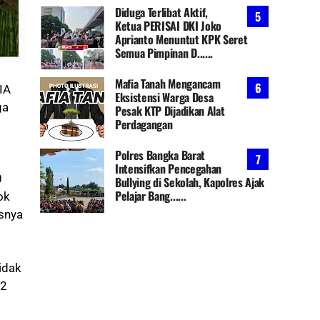
Diduga Terlibat Aktif,
Ketua PERISAI DKI Joko
Aprianto Menuntut KPK Seret
Semua Pimpinan D......
Mafia Tanah Mengancam
IA
Eksistensi Warga Desa
ga
Pesak KTP Dijadikan Alat
Perdagangan
Polres Bangka Barat
Intensifkan Pencegahan
0
Bullying di Sekolah, Kapolres Ajak
Pelajar Bang......
ok
usnya
idak
 2