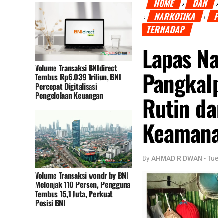
HOME
DAN
›
NARKOTIKA
P
›
›
TERHADAP
Lapas Na
Volume Transaksi BNIdirect
Pangkal
Tembus Rp6.039 Triliun, BNI
Percepat Digitalisasi
Pengelolaan Keuangan
Rutin da
Keaman
By
AHMAD RIDWAN
-
Tue
Volume Transaksi wondr by BNI
Melonjak 110 Persen, Pengguna
Tembus 15,1 Juta, Perkuat
Posisi BNI