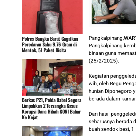
Polres Bangka Barat Gagalkan
Pangkalpinang
,WAR
Peredaran Sabu 9,76 Gram di
Pangkalpinang kemb
Mentok, 51 Paket Disita
binaan guna memasti
(25/2/2025).
Kegiatan penggeleda
wib, oleh Regu Peng
hunian Diponegoro y
berada dalam kamar 
Berkas P21, Polda Babel Segera
Limpahkan 2 Tersangka Kasus
Korupsi Dana Hibah KONI Babar
Dari hasil penggele
Ke Kejat
seharusnya berada di
buah sendok besi, 1