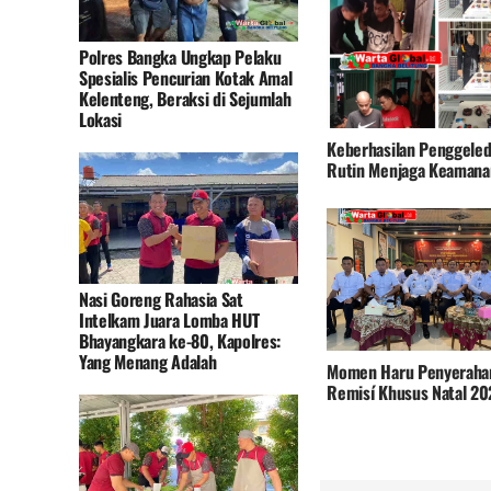
Polres Bangka Ungkap Pelaku
Spesialis Pencurian Kotak Amal
Kelenteng, Beraksi di Sejumlah
Lokasi
Keberhasilan Penggele
Rutin Menjaga Keamana
Lapas Narkotika Kelas I
Pangkalpinang
Nasi Goreng Rahasia Sat
Intelkam Juara Lomba HUT
Bhayangkara ke-80, Kapolres:
Yang Menang Adalah
Momen Haru Penyeraha
Remisí Khusus Natal 20
Lapas Narkotika Kelas I
Pangkalpinang