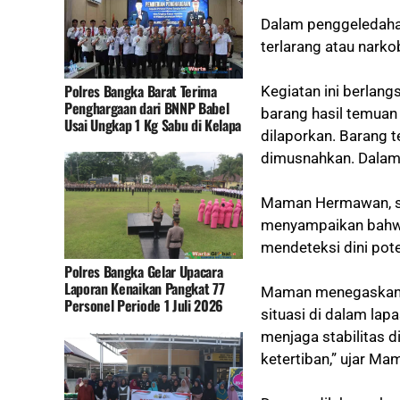
Dalam penggeledaha
terlarang atau narko
Polres Bangka Barat Terima
Kegiatan ini berlang
Penghargaan dari BNNP Babel
barang hasil temuan
Usai Ungkap 1 Kg Sabu di Kelapa
dilaporkan. Barang 
dimusnahkan. Dalam 
Maman Hermawan, se
menyampaikan bahwa
mendeteksi dini pot
Polres Bangka Gelar Upacara
Laporan Kenaikan Pangkat 77
Maman menegaskan b
Personel Periode 1 Juli 2026
situasi di dalam lap
menjaga stabilitas 
ketertiban,” ujar Ma