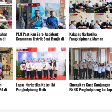
dahan
PLN Pastikan Zero Accident:
Kalapas Narkotika
n di
Keamanan Listrik Saat Banjir di
Pangkalpinang Maman
IA
2025 Terpantau Ketat
Herwaman Berharap Agar
Tercipta Kondisi Keamanan
Ketertiban Yang Kondusif
Dilapas
n
Lapas Narkotika Kelas IIA
Sinergitas Kuat Kunjungan
24 di
Pangkalpinang Raih
BNNK Pangkalpinang ke Lap
IA
Penghargaan Wilayah Bebas dari
Narkotika Kelas IIA
Korupsi