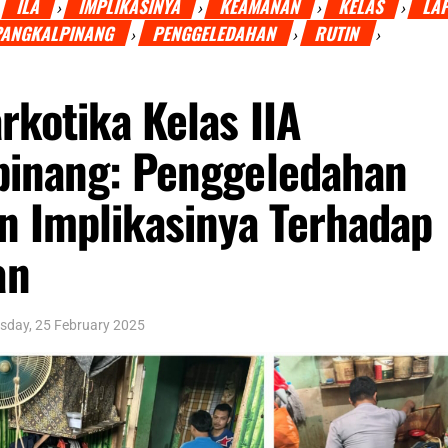
ILA
IMPLIKASINYA
KEAMANAN
KELAS
LA
›
›
›
›
›
ANGKALPINANG
PENGGELEDAHAN
RUTIN
›
›
›
rkotika Kelas IIA
pinang: Penggeledahan
n Implikasinya Terhadap
an
sday, 25 February 2025