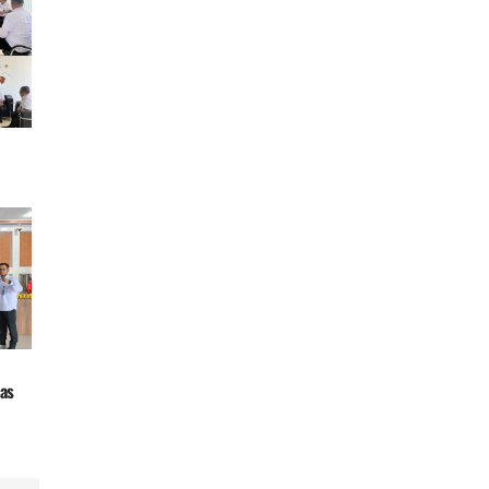
 dan
as