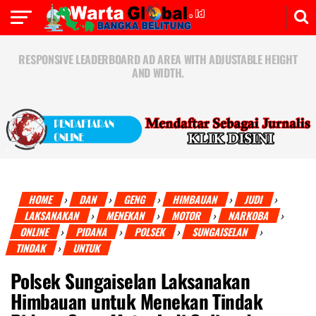
RESPONSIVE LEADERBOARD AD AREA WITH ADJUSTABLE HEIGHT
AND WIDTH.
HOME
DAN
GENG
HIMBAUAN
JUDI
›
›
›
›
›
LAKSANAKAN
MENEKAN
MOTOR
NARKOBA
›
›
›
›
ONLINE
PIDANA
POLSEK
SUNGAISELAN
›
›
›
›
TINDAK
UNTUK
›
Polsek Sungaiselan Laksanakan
Himbauan untuk Menekan Tindak