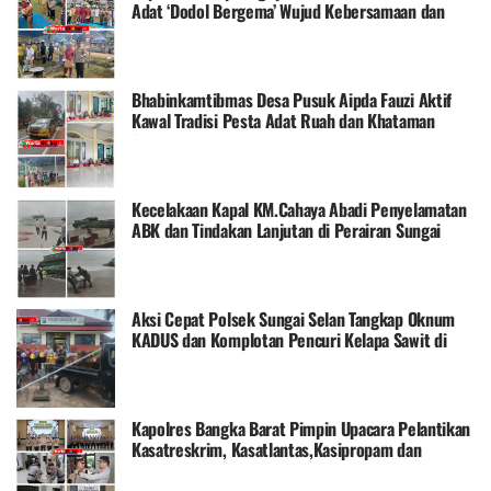
Adat ‘Dodol Bergema’ Wujud Kebersamaan dan
Pelestarian Budaya
Bhabinkamtibmas Desa Pusuk Aipda Fauzi Aktif
Kawal Tradisi Pesta Adat Ruah dan Khataman
Qur’an
Kecelakaan Kapal KM.Cahaya Abadi Penyelamatan
ABK dan Tindakan Lanjutan di Perairan Sungai
Tebuk
Aksi Cepat Polsek Sungai Selan Tangkap Oknum
KADUS dan Komplotan Pencuri Kelapa Sawit di
Desa Munggu
Kapolres Bangka Barat Pimpin Upacara Pelantikan
Kasatreskrim, Kasatlantas,Kasipropam dan
Kasattahti