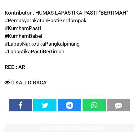
Kontributor : HUMAS LAPASTIKA PASTI "BERTIMAH"
#PemasyarakatanPastiBerdampak
#KumhamPasti
#KumhamBabel
#LapasNarkotikaPangkalpinang
#LapastikaPastiBertimah
RED : AR
KALI DIBACA
NO RELATED POST AVAILABLE