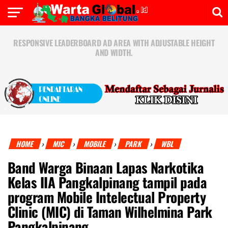
RESPONSIVE LEADERBOARD AD AREA WITH ADJUSTABLE HEIGHT
AND WIDTH.
HOME
MIC
MOBILE
PARK
WBL
›
›
›
›
Band Warga Binaan Lapas Narkotika
Kelas IIA Pangkalpinang tampil pada
program Mobile Intelectual Property
Clinic (MIC) di Taman Wilhelmina Park
Pangkalpinang