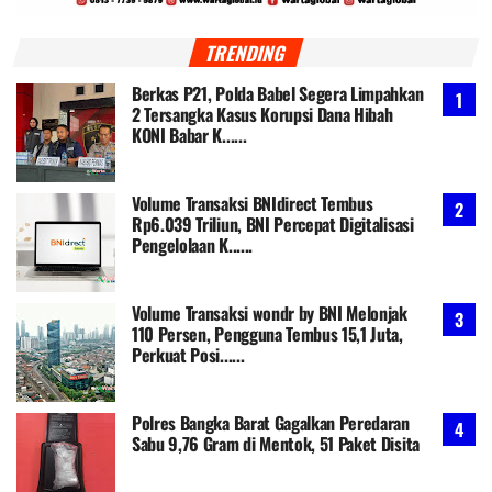
TRENDING
Berkas P21, Polda Babel Segera Limpahkan
2 Tersangka Kasus Korupsi Dana Hibah
KONI Babar K......
Volume Transaksi BNIdirect Tembus
Rp6.039 Triliun, BNI Percepat Digitalisasi
Pengelolaan K......
Volume Transaksi wondr by BNI Melonjak
110 Persen, Pengguna Tembus 15,1 Juta,
Perkuat Posi......
Polres Bangka Barat Gagalkan Peredaran
Sabu 9,76 Gram di Mentok, 51 Paket Disita