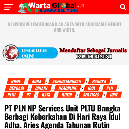
RESPONSIVE LEADERBOARD AD AREA WITH ADJUSTABLE HEIGHT
AND WIDTH.
HOME
ADHA
AGENDATAHUNAN
BANGKA
›
›
›
›
BERBAGI
DIHARI
HEADNLINE
IDUL
PLN
›
›
›
›
›
PLTU
PT
RAYA
RUTIN
SERVICES
UNIT
›
›
›
›
›
PT PLN NP Services Unit PLTU Bangka
Berbagi Keberkahan Di Hari Raya Idul
Adha, Aries Agenda Tahunan Rutin